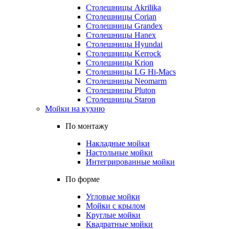
Столешницы Akrilika
Столешницы Corian
Столешницы Grandex
Столешницы Hanex
Столешницы Hyundai
Столешницы Kerrock
Столешницы Krion
Столешницы LG Hi-Macs
Столешницы Neomarm
Столешницы Pluton
Столешницы Staron
Мойки на кухню
По монтажу
Накладные мойки
Настольные мойки
Интегрированные мойки
По форме
Угловые мойки
Мойки с крылом
Круглые мойки
Квадратные мойки