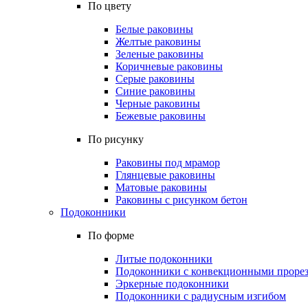
По цвету
Белые раковины
Желтые раковины
Зеленые раковины
Коричневые раковины
Серые раковины
Синие раковины
Черные раковины
Бежевые раковины
По рисунку
Раковины под мрамор
Глянцевые раковины
Матовые раковины
Раковины с рисунком бетон
Подоконники
По форме
Литые подоконники
Подоконники с конвекционными проре
Эркерные подоконники
Подоконники с радиусным изгибом