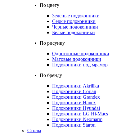
По цвету
Зеленые подоконники
Серые подоконники
Черные подоконники
Белые подоконники
По рисунку
Однотонные подоконники
Матовые подоконники
Подоконники под мрамор
По бренду
Подоконники Akrilika
Подоконники Corian
Подоконники Grandex
Подоконники Hanex
Подоконники Hyundai
Подоконники LG Hi-Macs
Подоконники Neomarm
Подоконники Staron
Столы