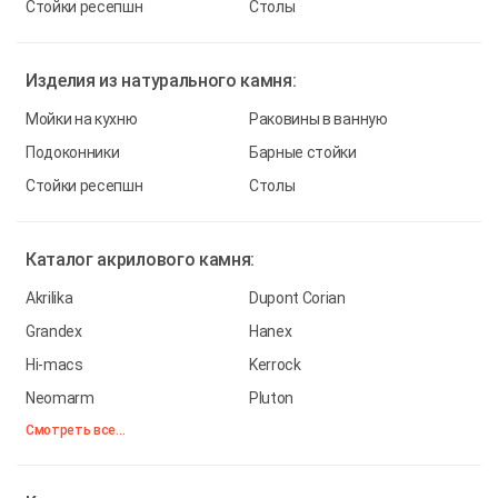
Стойки ресепшн
Столы
Изделия из
натурального камня:
Мойки на кухню
Раковины в ванную
Подоконники
Барные стойки
Стойки ресепшн
Столы
Каталог
акрилового камня:
Akrilika
Dupont Corian
Grandex
Hanex
Hi-macs
Kerrock
Neomarm
Pluton
Смотреть все...