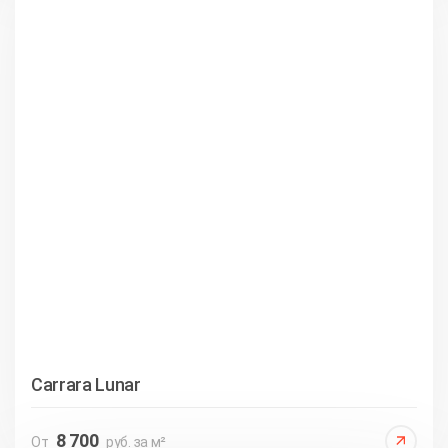
Carrara Lunar
8 700
От
руб. за м²