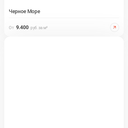
Черное Море
9.400
От
руб. за м²