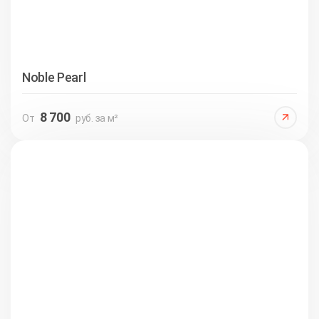
Noble Pearl
8 700
От
руб. за м²