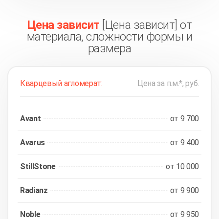
Цена зависит
[Цена зависит] от
материала, сложности формы и
размера
Кварцевый агломерат:
Цена за п.м.*, руб.
Avant
от 9 700
Avarus
от 9 400
StillStone
от 10 000
Radianz
от 9 900
Noble
от 9 950