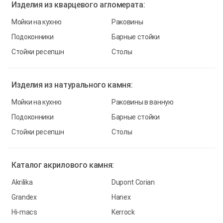
Изделия из
кварцевого агломерата:
Мойки на кухню
Раковины
Подоконники
Барные стойки
Стойки ресепшн
Столы
Изделия из
натурального камня:
Мойки на кухню
Раковины в ванную
Подоконники
Барные стойки
Стойки ресепшн
Столы
Каталог
акрилового камня:
Akrilika
Dupont Corian
Grandex
Hanex
Hi-macs
Kerrock